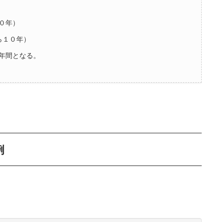
０年）
ら１０年）
年間となる。
例