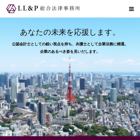
弁護士紹介
あなたの未来を応援します。
公認会計士としての鋭い視点を持ち、弁護士として企業法務に精通。
業務内容
企業のあるべき姿を見いだします。
ＬＬ＆Ｐのメリット
事務所概要
よくある質問
ご相談・お問い合わせ